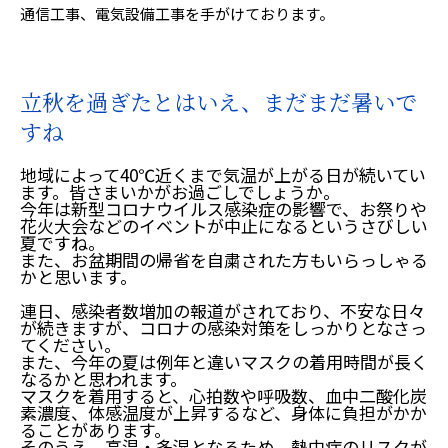
通信工事、電気設備工事を手がけております。
立秋を過ぎたとはいえ、まだまだ暑いで
すね
地域によって40℃近くまで気温が上がる日が続いてい
ます。皆さまいかがお過ごしでしょうか。
今年は新型コロナウイルス感染症の影響で、お祭りや
花火大会などのイベントが中止になるというさびしい
夏ですね。
また、お盆期間の帰省を自粛された方もいらっしゃる
かと思います。
連日、感染者数増加の報道がされており、不安な日々
が続きますが、コロナの感染対策をしっかりとなさっ
てください。
また、今年の夏は例年と違いマスクの着用時間が長く
なるかと思われます。
マスクを着用すると、心拍数や呼吸数、血中二酸化炭
素濃度、体感温度が上昇するなど、身体に負担がかか
ることがあります。
そのうえ、高温・多湿となるため、熱中症のリスクが