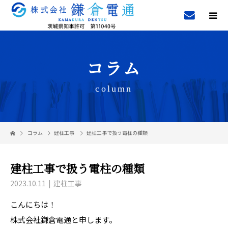
コラム
column
コラム
建柱工事
建柱工事で扱う電柱の種類
建柱工事で扱う電柱の種類
2023.10.11
建柱工事
こんにちは！
株式会社鎌倉電通と申します。