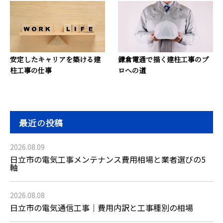
安定したキャリアを築ける建
鎌倉電通で描く建柱工事のプ
柱工事の仕事
ロへの道
最近の投稿
2026.08.09
日立市の電気工事メンテナンス費用相場と業者選びの5
軸
2026.08.08
日立市の電気通信工事｜費用内訳と工事種別の相場